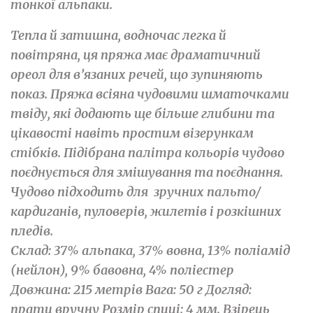
тонкої альпаки.
Тепла й затишна, водночас легка й
повітряна, ця пряжа має драматичний
ореол для в’язаних речей, що зупиняють
показ. Пряжа всіяна чудовими шматочками
твіду, які додають ще більше глибини та
цікавості навіть простим візерункам
стібків. Підібрана палітра кольорів чудово
поєднується для змішування та поєднання.
Чудово підходить для зручних пальто/
кардиганів, пуловерів, жилетів і розкішних
пледів.
Склад: 37% альпака, 37% вовна, 13% поліамід
(нейлон), 9% бавовна, 4% поліестер
Довжина: 215 метрів Вага: 50 г Догляд:
прати вручну Розмір спиці: 4 мм. Взірець