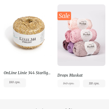
Sale
OnLine Linie 344 Starlight
Drops Muskat
180
грн.
140
грн.
110
грн.