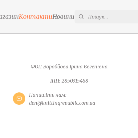
агазин
Контакти
Новини
ФОП Воробйова Ірина Євгенівна
ІПН: 2850315488
Напишіть нам:
den@knittingrepublic.com.ua