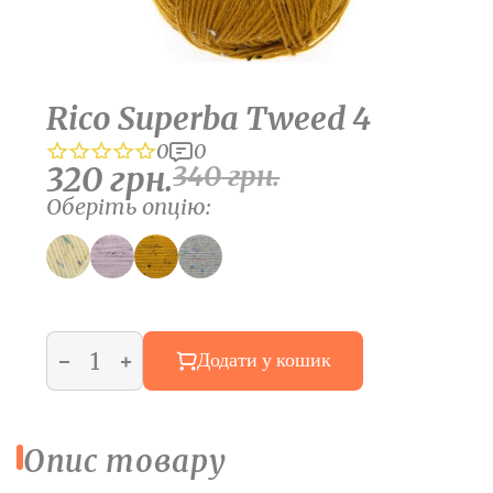
Rico Superba Tweed 4
0
0
320
грн.
340
грн.
Оберіть опцію:
Додати у кошик
Опис товару