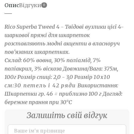
Опис
Відгуки
0
Rico Superba Tweed 4 - Твідові вузлики цієї 4-
шаркової пряжі для шкарпеток
розставляють модні акценти в власноруч
пов’язаних шкарпетках.
Склад: 60% вовна, 30% поліамід, 7%
поліакрил, 3% віскоза Довжина/Вага: 375м,
100г Розмір спиці: 2,0 - 3,0 Розмір
10x10
см:
30 петель і 42 ряди
Використання:
Шкарпетки гр. 46 = приблизно 100 г Догляд:
бережне прання при 30°C
Залишіть свій відгук