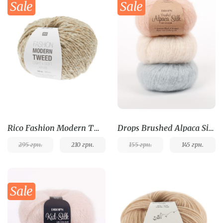
Sale
Sale
Rico Fashion Modern Tweed
Drops Brushed Alpaca Silk
295
грн.
210
грн.
155
грн.
145
грн.
Sale