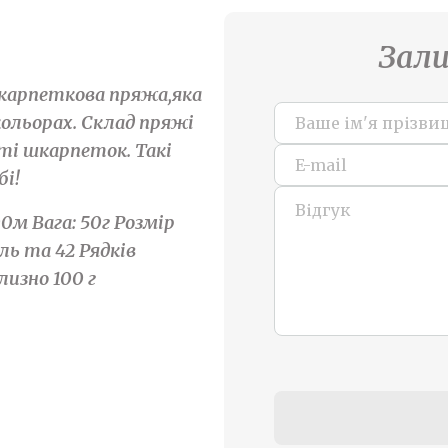
Зали
 шкарпеткова пряжа,яка
 кольорах. Склад пряжі
ті шкарпеток. Такі
бі!
0м Вага: 50г Розмір
ель та 42 Рядків
изно 100 г