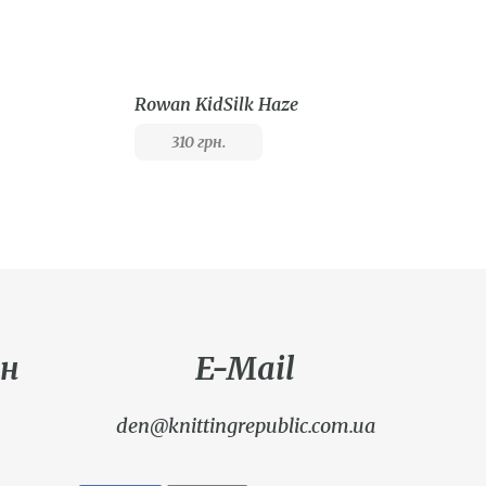
Rowan KidSilk Haze
310
грн.
н
E-Mail
den@knittingrepublic.com.ua