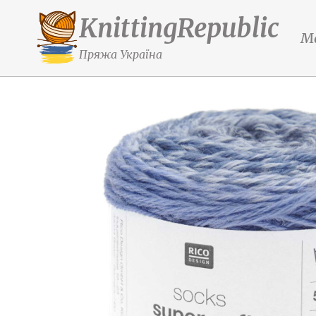
KnittingRepublic
М
Пряжа Україна