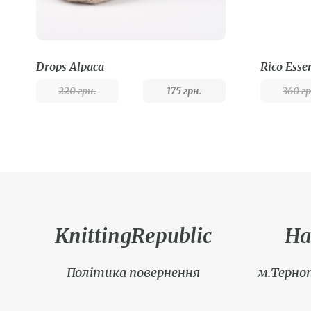
Drops Alpaca
220
грн.
175
грн.
360
гр
KnittingRepublic
На
Політика повернення
м.Терноп