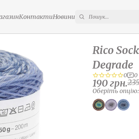
агазин
Контакти
Новини
Rico Sock
Degrade
0
0
190
грн.
23
Оберіть опцію: