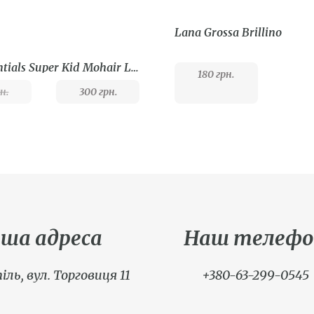
Lana Grossa Brillino
Rico Essentials Super Kid Mohair Loves Silk
180
грн.
н.
300
грн.
ша адреса
Наш телефо
іль, вул. Торговиця 11
+380-63-299-0545