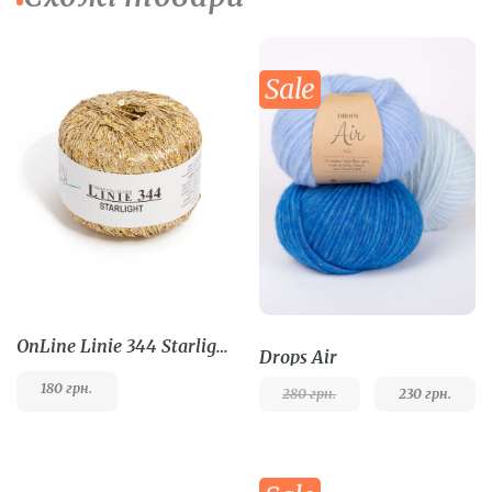
Sale
OnLine Linie 344 Starlight
Drops Air
180
грн.
280
грн.
230
грн.