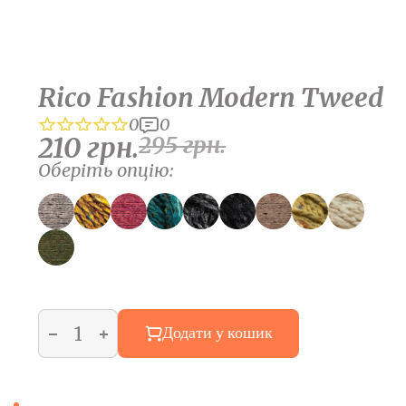
Rico Fashion Modern Tweed
0
0
210
грн.
295
грн.
Оберіть опцію:
Додати у кошик