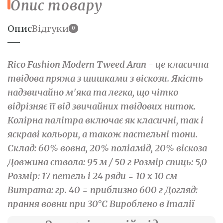
Опис товару
Опис
Відгуки
0
Rico Fashion Modern Tweed Aran - це класична
твідова пряжа з шишками з віскози. Якість
надзвичайно м'яка та легка, що чітко
відрізняє її від звичайних твідових ниток.
Колірна палітра включає як класичні, так і
яскраві кольори, а також пастельні тони.
Склад: 60% вовна, 20% поліамід, 20% віскоза
Довжина ствола: 95 м / 50 г Розмір спиць: 5,0
Розмір: 17 петель і 24 ряди = 10 х 10 см
Витрата: гр. 40 = приблизно 600 г Догляд:
прання вовни при 30°C Вироблено в Італії