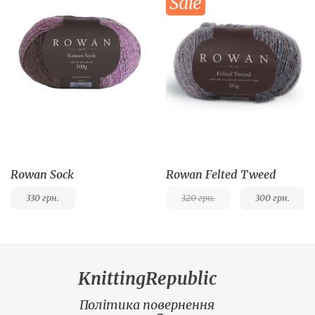
Sale
Rowan Sock
Rowan Felted Tweed
330
грн.
320
грн.
300
грн.
KnittingRepublic
Політика повернення