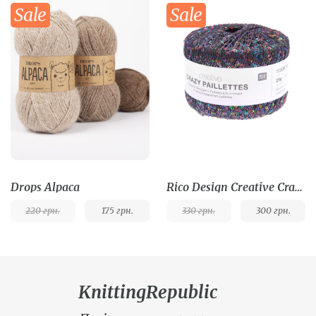
Sale
Sale
Drops Alpaca
Rico Design Creative Crazy Paillettes
220
грн.
175
грн.
330
грн.
300
грн.
KnittingRepublic