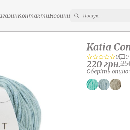
агазин
Контакти
Новини
Katia Con
0
0
220
грн.
25
Оберіть опцію: