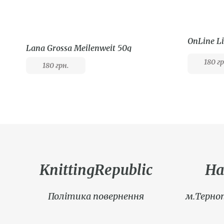
OnLine Li
Lana Grossa Meilenweit 50g
180
гр
180
грн.
KnittingRepublic
На
Політика повернення
м.Терноп