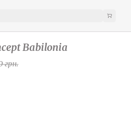
cept Babilonia
0
грн.