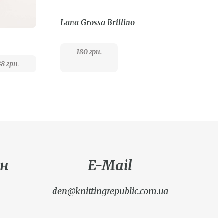
Lana Grossa Brillino
180
грн.
38
грн.
н
E-Mail
den@knittingrepublic.com.ua