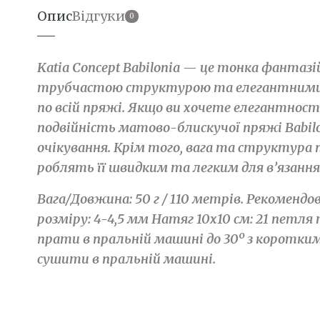
Опис
Відгуки
0
Katia Concept Babilonia — це тонка фантазі
трубчастою структурою та елегантним
по всій пряжі. Якщо ви хочете елегантнос
подвійність матово-блискучої пряжі Babilo
очікування. Крім того, вага та структура п
роблять її швидким та легким для в’язання
Вага/Довжина: 50 г / 110 метрів. Рекомендо
розміру: 4-4,5 мм Натяг 10x10 см: 21 петля
прати в пральній машині до 30º з коротки
сушити в пральній машині.