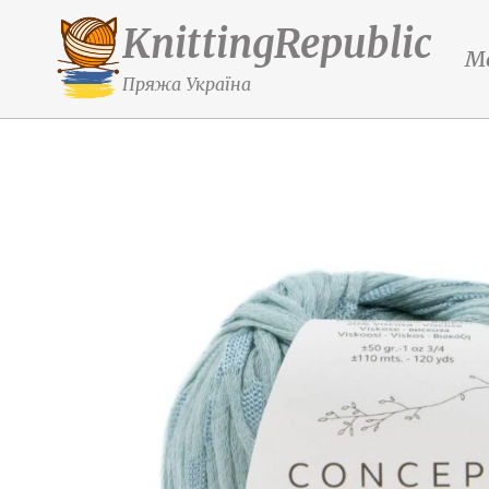
KnittingRepublic
М
Пряжа Україна