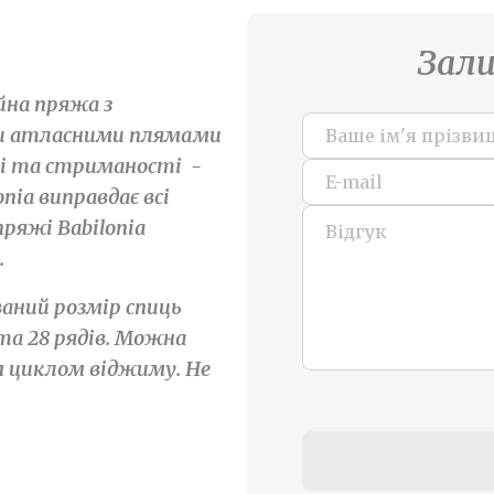
Зали
йна пряжа з
и атласними плямами
ті та стриманості -
nia виправдає всі
ряжі Babilonia
.
ваний розмір спиць
 та 28 рядів. Можна
м циклом віджиму. Не